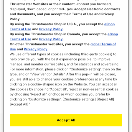
Thrustmaster Websites or their content
-content you browsed,
displayed, downloaded, or printed-,
you accept electronic contracts
and documents, and you accept their Terms of Use and Privacy
Policy
.
ANMELDEN
By using the Thrustmaster Shop in U.S.A., you accept the
eShop
Terms of Use
and
Privacy Policy
.
Passwort vergessen?
By using the Thrustmaster Shop in Canada, you accept the
eShop
Terms of Use
and
Privacy Policy
.
On other Thrustmaster websites, you accept the
global Terms of
Use
and
Privacy Policy
.
We use different types of cookies (including third-party cookies) to
help provide you with the best experience possible, to improve,
manage, and monitor our Websites, and for statistics and advertising.
NEUE KUNDEN
For more information, please click on “Customize setting”, then on the
type, and on “View Vendor Details”. After this pop-in will be closed,
Ihre Anmeldung hat viele Vorteile: schnellerer Bestellvorgang, speichern von mehreren
you are still able to change your cookies preferences at any time by
Adressen, Sendungsverfolgung und vieles mehr.
clicking on a cookie-shaped icon on the Website. You can accept all
the cookies by choosing “Accept all”, reject all non-essential cookies
by choosing “Reject all”, or choose which cookies you prefer by
EIN KONTO ERSTELLEN
clicking on “Customize settings”. [Customize settings] [Reject All]
[Accept All] ”
Accept All