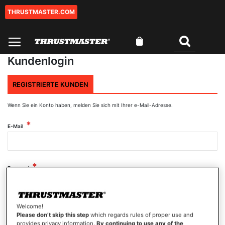
THRUSTMASTER.COM
Zum
Inhalt
springen
Mein Warenkorb
Suchen
Kundenlogin
REGISTRIERTE KUNDEN
Wenn Sie ein Konto haben, melden Sie sich mit Ihrer e-Mail-Adresse.
E-Mail
Passwort
Welcome!
Passwort anzeigen
Please don’t skip this step
which regards rules of proper use and
provides privacy information.
By continuing to use any of the