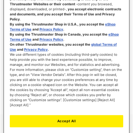
Thrustmaster Websites or their content
-content you browsed,
displayed, downloaded, or printed-,
you accept electronic contracts
and documents, and you accept their Terms of Use and Privacy
Policy
.
ANMELDEN
By using the Thrustmaster Shop in U.S.A., you accept the
eShop
Terms of Use
and
Privacy Policy
.
Passwort vergessen?
By using the Thrustmaster Shop in Canada, you accept the
eShop
Terms of Use
and
Privacy Policy
.
On other Thrustmaster websites, you accept the
global Terms of
Use
and
Privacy Policy
.
We use different types of cookies (including third-party cookies) to
help provide you with the best experience possible, to improve,
manage, and monitor our Websites, and for statistics and advertising.
NEUE KUNDEN
For more information, please click on “Customize setting”, then on the
type, and on “View Vendor Details”. After this pop-in will be closed,
Ihre Anmeldung hat viele Vorteile: schnellerer Bestellvorgang, speichern von mehreren
you are still able to change your cookies preferences at any time by
Adressen, Sendungsverfolgung und vieles mehr.
clicking on a cookie-shaped icon on the Website. You can accept all
the cookies by choosing “Accept all”, reject all non-essential cookies
by choosing “Reject all”, or choose which cookies you prefer by
EIN KONTO ERSTELLEN
clicking on “Customize settings”. [Customize settings] [Reject All]
[Accept All] ”
Accept All