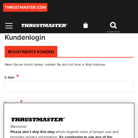
THRUSTMASTER.COM
Zum
Inhalt
springen
Mein Warenkorb
Suchen
Kundenlogin
REGISTRIERTE KUNDEN
Wenn Sie ein Konto haben, melden Sie sich mit Ihrer e-Mail-Adresse.
E-Mail
Passwort
Welcome!
Passwort anzeigen
Please don’t skip this step
which regards rules of proper use and
provides privacy information.
By continuing to use any of the