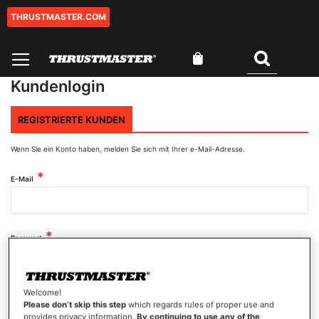
THRUSTMASTER.COM
Zum
Inhalt
springen
Mein Warenkorb
Suchen
Kundenlogin
REGISTRIERTE KUNDEN
Wenn Sie ein Konto haben, melden Sie sich mit Ihrer e-Mail-Adresse.
E-Mail
Passwort
Welcome!
Passwort anzeigen
Please don’t skip this step
which regards rules of proper use and
provides privacy information.
By continuing to use any of the