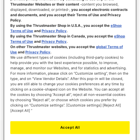
Thrustmaster Websites or their content
-content you browsed,
displayed, downloaded, or printed-,
you accept electronic contracts
and documents, and you accept their Terms of Use and Privacy
Policy
.
ANMELDEN
By using the Thrustmaster Shop in U.S.A., you accept the
eShop
Terms of Use
and
Privacy Policy
.
Passwort vergessen?
By using the Thrustmaster Shop in Canada, you accept the
eShop
Terms of Use
and
Privacy Policy
.
On other Thrustmaster websites, you accept the
global Terms of
Use
and
Privacy Policy
.
We use different types of cookies (including third-party cookies) to
help provide you with the best experience possible, to improve,
manage, and monitor our Websites, and for statistics and advertising.
NEUE KUNDEN
For more information, please click on “Customize setting”, then on the
type, and on “View Vendor Details”. After this pop-in will be closed,
Ihre Anmeldung hat viele Vorteile: schnellerer Bestellvorgang, speichern von mehreren
you are still able to change your cookies preferences at any time by
Adressen, Sendungsverfolgung und vieles mehr.
clicking on a cookie-shaped icon on the Website. You can accept all
the cookies by choosing “Accept all”, reject all non-essential cookies
by choosing “Reject all”, or choose which cookies you prefer by
EIN KONTO ERSTELLEN
clicking on “Customize settings”. [Customize settings] [Reject All]
[Accept All] ”
Accept All