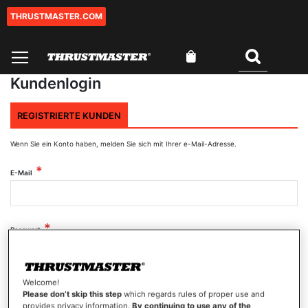
THRUSTMASTER.COM
Zum
Inhalt
springen
Mein Warenkorb
Suchen
Kundenlogin
REGISTRIERTE KUNDEN
Wenn Sie ein Konto haben, melden Sie sich mit Ihrer e-Mail-Adresse.
E-Mail
Passwort
Welcome!
Passwort anzeigen
Please don’t skip this step
which regards rules of proper use and
provides privacy information.
By continuing to use any of the