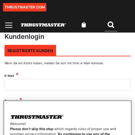
THRUSTMASTER.COM
Zum
Inhalt
springen
Mein Warenkorb
Suchen
Kundenlogin
REGISTRIERTE KUNDEN
Wenn Sie ein Konto haben, melden Sie sich mit Ihrer e-Mail-Adresse.
E-Mail
Passwort
Welcome!
Passwort anzeigen
Please don’t skip this step
which regards rules of proper use and
provides privacy information.
By continuing to use any of the