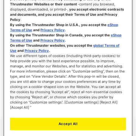
Thrustmaster Websites or their content
-content you browsed,
displayed, downloaded, or printed-,
you accept electronic contracts
and documents, and you accept their Terms of Use and Privacy
Policy
.
ANMELDEN
By using the Thrustmaster Shop in U.S.A., you accept the
eShop
Terms of Use
and
Privacy Policy
.
Passwort vergessen?
By using the Thrustmaster Shop in Canada, you accept the
eShop
Terms of Use
and
Privacy Policy
.
On other Thrustmaster websites, you accept the
global Terms of
Use
and
Privacy Policy
.
We use different types of cookies (including third-party cookies) to
help provide you with the best experience possible, to improve,
manage, and monitor our Websites, and for statistics and advertising.
NEUE KUNDEN
For more information, please click on “Customize setting”, then on the
type, and on “View Vendor Details”. After this pop-in will be closed,
Ihre Anmeldung hat viele Vorteile: schnellerer Bestellvorgang, speichern von mehreren
you are still able to change your cookies preferences at any time by
Adressen, Sendungsverfolgung und vieles mehr.
clicking on a cookie-shaped icon on the Website. You can accept all
the cookies by choosing “Accept all”, reject all non-essential cookies
by choosing “Reject all”, or choose which cookies you prefer by
EIN KONTO ERSTELLEN
clicking on “Customize settings”. [Customize settings] [Reject All]
[Accept All] ”
Accept All