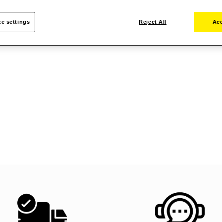
e settings
Reject All
Acc