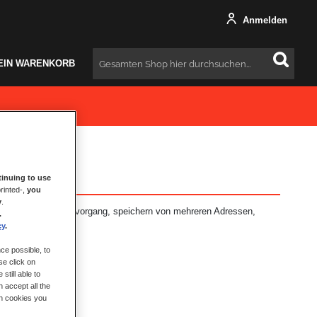
Anmelden
EIN WARENKORB
Suchen
inuing to use
rinted-,
you
y
.
: schnellerer Bestellvorgang, speichern von mehreren Adressen,
.
hr.
cy
.
ce possible, to
se click on
still able to
 accept all the
ch cookies you