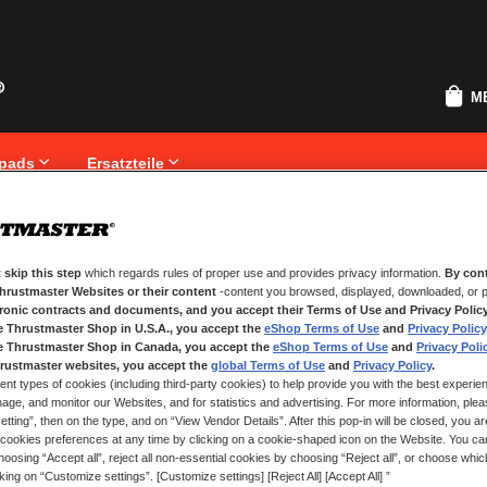
M
pads
Ersatzteile
 skip this step
which regards rules of proper use and provides privacy information.
By cont
NEUE KUNDEN
Thrustmaster Websites or their content
-content you browsed, displayed, downloaded, or p
tronic contracts and documents, and you accept their Terms of Use and Privacy Polic
.
Ihre Anmeldung hat viele Vorteile
e Thrustmaster Shop in U.S.A., you accept the
eShop Terms of Use
and
Privacy Policy
Sendungsverfolgung und vieles me
e Thrustmaster Shop in Canada, you accept the
eShop Terms of Use
and
Privacy Poli
rustmaster websites, you accept the
global Terms of Use
and
Privacy Policy
.
ent types of cookies (including third-party cookies) to help provide you with the best experien
EIN KONTO ERSTELLEN
ge, and monitor our Websites, and for statistics and advertising. For more information, plea
tting”, then on the type, and on “View Vendor Details”. After this pop-in will be closed, you are 
cookies preferences at any time by clicking on a cookie-shaped icon on the Website. You can
oosing “Accept all”, reject all non-essential cookies by choosing “Reject all”, or choose whi
cking on “Customize settings”. [Customize settings] [Reject All] [Accept All] ”