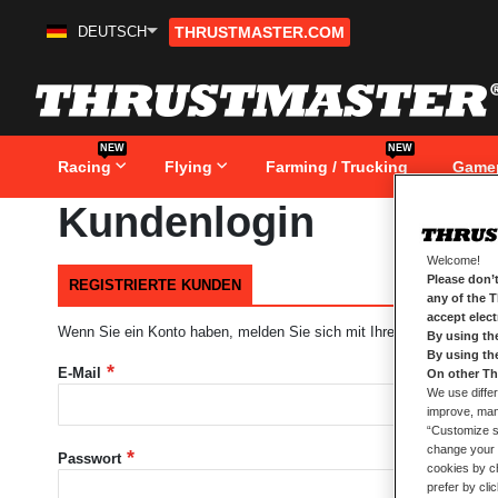
DEUTSCH
THRUSTMASTER.COM
Zum
Inhalt
springen
NEW
NEW
Racing
Flying
Farming / Trucking
Game
Kundenlogin
Welcome!
Please don’t
REGISTRIERTE KUNDEN
any of the 
accept elec
Wenn Sie ein Konto haben, melden Sie sich mit Ihrer e-Mail-Adresse
By using th
By using th
E-Mail
On other Th
We use differ
improve, mana
“Customize se
change your 
Passwort
cookies by ch
prefer by cli