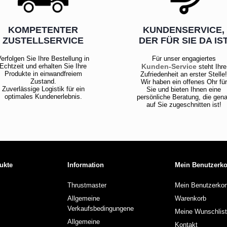
KOMPETENTER
KUNDENSERVICE,
ZUSTELLSERVICE
DER FÜR SIE DA IS
erfolgen Sie Ihre Bestellung in
Für unser engagiertes
Echtzeit und erhalten Sie Ihre
Kunden-Service
steht Ihre
Produkte in einwandfreiem
Zufriedenheit an erster Stelle
Zustand.
Wir haben ein offenes Ohr für
Zuverlässige Logistik für ein
Sie und bieten Ihnen eine
optimales Kundenerlebnis.
persönliche Beratung, die gen
auf Sie zugeschnitten ist!
ukte
Information
Mein Benutzerk
Thrustmaster
Mein Benutzerkon
Allgemeine
Warenkorb
Verkaufsbedingungene
Meine Wunschlis
Allgemeine
Kontakt