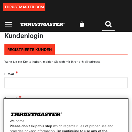
THRUSTMASTER.COM
Zum
Inhalt
springen
Mein Warenkorb
Suchen
Kundenlogin
REGISTRIERTE KUNDEN
Wenn Sie ein Konto haben, melden Sie sich mit Ihrer e-Mail-Adresse.
E-Mail
Passwort
Welcome!
Passwort anzeigen
Please don’t skip this step
which regards rules of proper use and
provides privacy information.
By continuing to use any of the