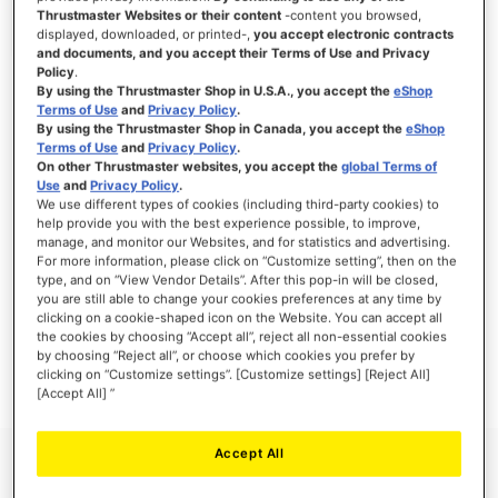
Thrustmaster Websites or their content
-content you browsed,
displayed, downloaded, or printed-,
you accept electronic contracts
and documents, and you accept their Terms of Use and Privacy
Policy
.
ANMELDEN
By using the Thrustmaster Shop in U.S.A., you accept the
eShop
Terms of Use
and
Privacy Policy
.
Passwort vergessen?
By using the Thrustmaster Shop in Canada, you accept the
eShop
Terms of Use
and
Privacy Policy
.
On other Thrustmaster websites, you accept the
global Terms of
Use
and
Privacy Policy
.
We use different types of cookies (including third-party cookies) to
help provide you with the best experience possible, to improve,
manage, and monitor our Websites, and for statistics and advertising.
NEUE KUNDEN
For more information, please click on “Customize setting”, then on the
type, and on “View Vendor Details”. After this pop-in will be closed,
Ihre Anmeldung hat viele Vorteile: schnellerer Bestellvorgang, speichern von mehreren
you are still able to change your cookies preferences at any time by
Adressen, Sendungsverfolgung und vieles mehr.
clicking on a cookie-shaped icon on the Website. You can accept all
the cookies by choosing “Accept all”, reject all non-essential cookies
by choosing “Reject all”, or choose which cookies you prefer by
EIN KONTO ERSTELLEN
clicking on “Customize settings”. [Customize settings] [Reject All]
[Accept All] ”
Accept All