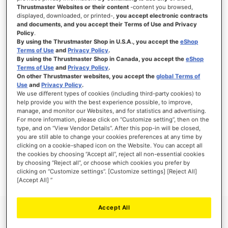
Thrustmaster Websites or their content
-content you browsed,
displayed, downloaded, or printed-,
you accept electronic contracts
and documents, and you accept their Terms of Use and Privacy
Policy
.
ANMELDEN
By using the Thrustmaster Shop in U.S.A., you accept the
eShop
Terms of Use
and
Privacy Policy
.
Passwort vergessen?
By using the Thrustmaster Shop in Canada, you accept the
eShop
Terms of Use
and
Privacy Policy
.
On other Thrustmaster websites, you accept the
global Terms of
Use
and
Privacy Policy
.
We use different types of cookies (including third-party cookies) to
help provide you with the best experience possible, to improve,
manage, and monitor our Websites, and for statistics and advertising.
NEUE KUNDEN
For more information, please click on “Customize setting”, then on the
type, and on “View Vendor Details”. After this pop-in will be closed,
Ihre Anmeldung hat viele Vorteile: schnellerer Bestellvorgang, speichern von mehreren
you are still able to change your cookies preferences at any time by
Adressen, Sendungsverfolgung und vieles mehr.
clicking on a cookie-shaped icon on the Website. You can accept all
the cookies by choosing “Accept all”, reject all non-essential cookies
by choosing “Reject all”, or choose which cookies you prefer by
EIN KONTO ERSTELLEN
clicking on “Customize settings”. [Customize settings] [Reject All]
[Accept All] ”
Accept All