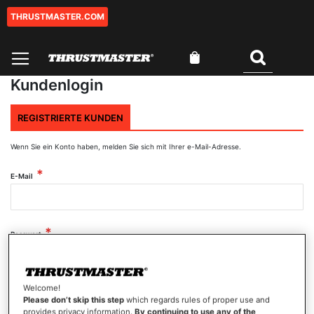
THRUSTMASTER.COM
Zum
Inhalt
springen
Mein Warenkorb
Suchen
Kundenlogin
REGISTRIERTE KUNDEN
Wenn Sie ein Konto haben, melden Sie sich mit Ihrer e-Mail-Adresse.
E-Mail
Passwort
Welcome!
Passwort anzeigen
Please don’t skip this step
which regards rules of proper use and
provides privacy information.
By continuing to use any of the