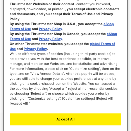
Thrustmaster Websites or their content
-content you browsed,
displayed, downloaded, or printed-,
you accept electronic contracts
and documents, and you accept their Terms of Use and Privacy
Policy
.
ANMELDEN
By using the Thrustmaster Shop in U.S.A., you accept the
eShop
Terms of Use
and
Privacy Policy
.
Passwort vergessen?
By using the Thrustmaster Shop in Canada, you accept the
eShop
Terms of Use
and
Privacy Policy
.
On other Thrustmaster websites, you accept the
global Terms of
Use
and
Privacy Policy
.
We use different types of cookies (including third-party cookies) to
help provide you with the best experience possible, to improve,
manage, and monitor our Websites, and for statistics and advertising.
NEUE KUNDEN
For more information, please click on “Customize setting”, then on the
type, and on “View Vendor Details”. After this pop-in will be closed,
Ihre Anmeldung hat viele Vorteile: schnellerer Bestellvorgang, speichern von mehreren
you are still able to change your cookies preferences at any time by
Adressen, Sendungsverfolgung und vieles mehr.
clicking on a cookie-shaped icon on the Website. You can accept all
the cookies by choosing “Accept all”, reject all non-essential cookies
by choosing “Reject all”, or choose which cookies you prefer by
EIN KONTO ERSTELLEN
clicking on “Customize settings”. [Customize settings] [Reject All]
[Accept All] ”
Accept All