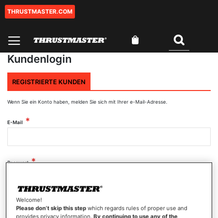
THRUSTMASTER.COM
Zum
Inhalt
springen
Mein Warenkorb
Suchen
Kundenlogin
REGISTRIERTE KUNDEN
Wenn Sie ein Konto haben, melden Sie sich mit Ihrer e-Mail-Adresse.
E-Mail
Passwort
Welcome!
Passwort anzeigen
Please don’t skip this step
which regards rules of proper use and
provides privacy information.
By continuing to use any of the