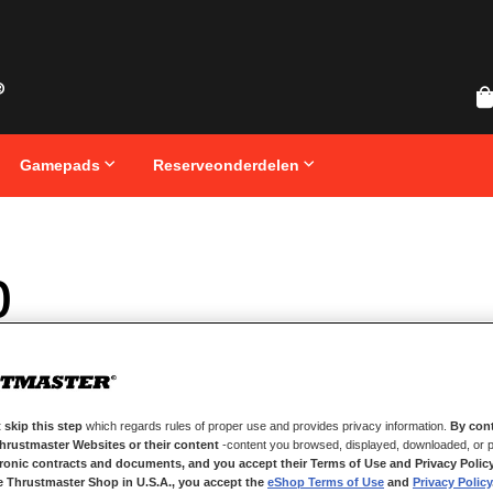
Gamepads
Reserveonderdelen
p
 skip this step
which regards rules of proper use and provides privacy information.
By cont
Thrustmaster Websites or their content
-content you browsed, displayed, downloaded, or p
tronic contracts and documents, and you accept their Terms of Use and Privacy Polic
e Thrustmaster Shop in U.S.A., you accept the
eShop Terms of Use
and
Privacy Policy