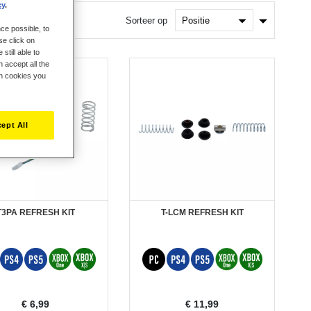
cy
.
Van
Sorteer op
ce possible, to
laag
naar
se click on
hoog
still able to
sorteren
 accept all the
ch cookies you
ept All
T3PA REFRESH KIT
T-LCM REFRESH KIT
€ 6,99
€ 11,99