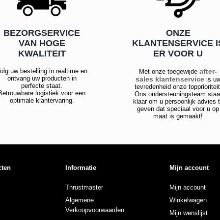
BEZORGSERVICE
ONZE
VAN HOGE
KLANTENSERVICE I
KWALITEIT
ER VOOR U
olg uw bestelling in realtime en
after-
Met onze toegewijde
ontvang uw producten in
sales klantenservice
is u
perfecte staat.
tevredenheid onze topprioriteit
Betrouwbare logistiek voor een
Ons ondersteuningsteam staa
optimale klantervaring.
klaar om u persoonlijk advies 
geven dat speciaal voor u op
maat is gemaakt!
cten
Informatie
Mijn account
Thrustmaster
Mijn account
Algemene
Winkelwagen
Verkoopvoorwaarden
Mijn wenslijst