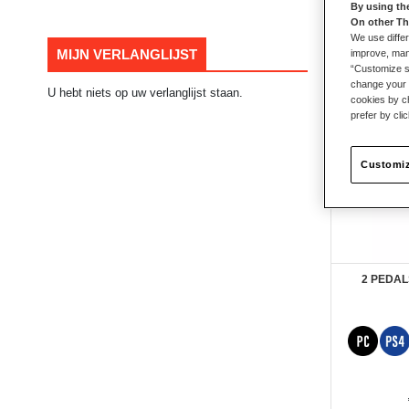
By using th
On other Th
106
product
We use differ
MIJN VERLANGLIJST
improve, mana
“Customize se
change your 
U hebt niets op uw verlanglijst staan.
cookies by ch
prefer by cli
Customiz
2 PEDAL