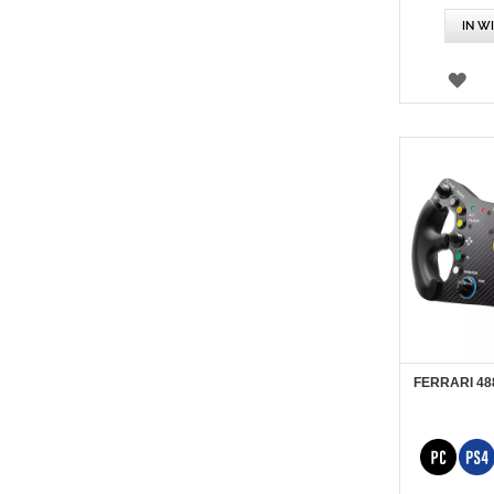
IN W
VE
FERRARI 48