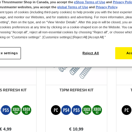
e Thrustmaster Shop in Canada, you accept the
eShop Terms of Use
and
Privacy Poli
rustmaster websites, you accept the
global Terms of Use
and
Privacy Policy
.
en
ent types of cookies (including third-party cookies) to help provide you with the best experien
ge, and monitor our Websites, and for statistics and advertising. For more information, plea
tting”, then on the type, and on “View Vendor Details”. After this pop-in will be closed, you are 
cookies preferences at any time by clicking on a cookie-shaped icon on the Website. You can
oosing “Accept all”, reject all non-essential cookies by choosing “Reject all”, or choose whi
cking on “Customize settings”. [Customize settings] [Reject All] [Accept All] ”
e settings
Reject All
Acc
S REFRESH KIT
T3PM REFRESH KIT
€ 4,99
€ 10,99