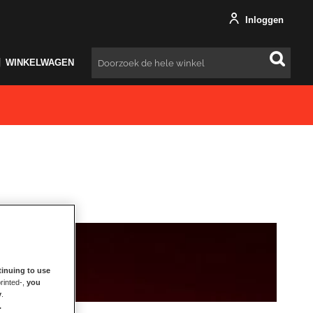
Inloggen
WINKELWAGEN
Zoeken
inuing to use
rinted-,
you
y
.
.