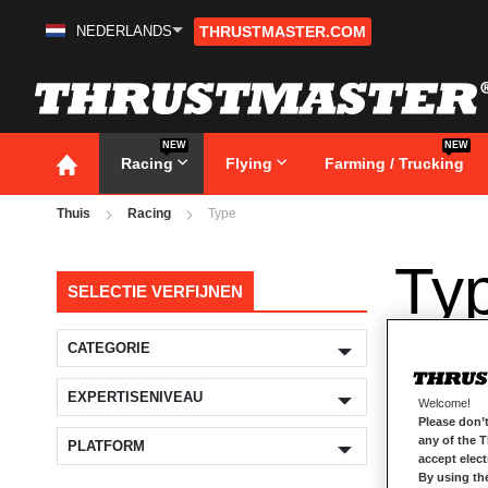
NEDERLANDS
THRUSTMASTER.COM
Ga
naar
de
inhoud
NEW
NEW
Racing
Flying
Farming / Trucking
Thuis
Racing
Type
Ty
SELECTIE VERFIJNEN
CATEGORIE
EXPERTISENIVEAU
Welcome!
Please don’t
any of the 
PLATFORM
accept elec
By using th