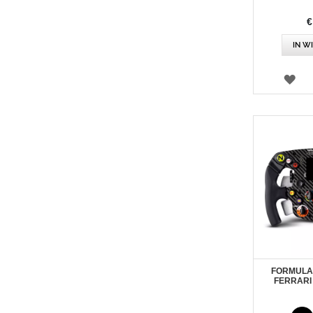
€
IN W
VE
FORMULA
FERRARI 