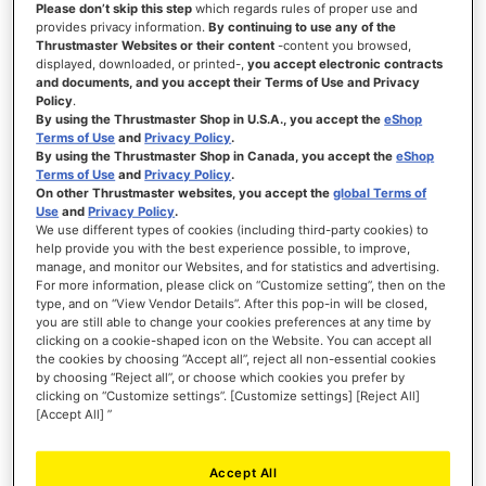
Please don’t skip this step
which regards rules of proper use and
provides privacy information.
By continuing to use any of the
Thrustmaster Websites or their content
-content you browsed,
displayed, downloaded, or printed-,
you accept electronic contracts
and documents, and you accept their Terms of Use and Privacy
Policy
.
By using the Thrustmaster Shop in U.S.A., you accept the
eShop
Terms of Use
and
Privacy Policy
.
By using the Thrustmaster Shop in Canada, you accept the
eShop
Terms of Use
and
Privacy Policy
.
On other Thrustmaster websites, you accept the
global Terms of
Use
and
Privacy Policy
.
We use different types of cookies (including third-party cookies) to
help provide you with the best experience possible, to improve,
manage, and monitor our Websites, and for statistics and advertising.
For more information, please click on “Customize setting”, then on the
type, and on “View Vendor Details”. After this pop-in will be closed,
you are still able to change your cookies preferences at any time by
clicking on a cookie-shaped icon on the Website. You can accept all
the cookies by choosing “Accept all”, reject all non-essential cookies
by choosing “Reject all”, or choose which cookies you prefer by
FERRARI 250 GTO WHEEL ADD-ON
clicking on “Customize settings”. [Customize settings] [Reject All]
[Accept All] ”
Accept All